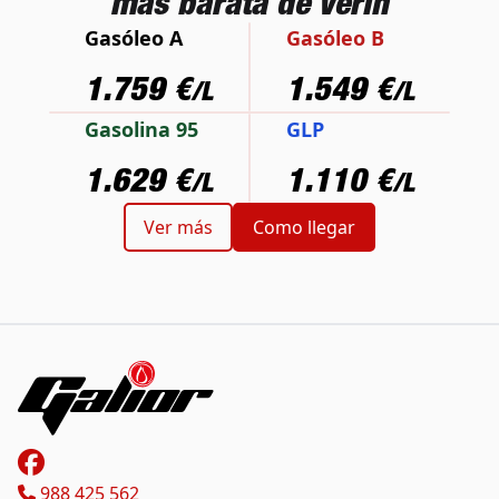
más barata de Verín
Gasóleo A
Gasóleo B
1.759 €
1.549 €
/L
/L
Gasolina 95
GLP
1.629 €
1.110 €
/L
/L
Ver más
Como llegar
988 425 562